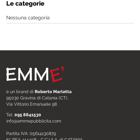
Le categorie
Nessuna categoria
è un brand di
Roberto Marletta
95030 Gravina di Catania (CT),
Via Vittorio Emanuele 98
Tel:
095 8841530
info@emmepubblicita.com
Partita IVA: 05614130879
N° REA 414458 - C.C.I.A.A. di CATANIA