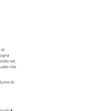
 di
isogna
siste nel
quelle che
olume di
assati
3