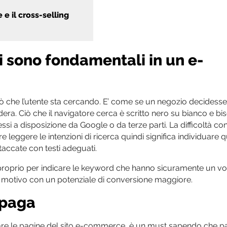
 e il cross-selling
i sono fondamentali in un e-
iò che l’utente sta cercando. E’ come se un negozio decidesse
era. Ciò che il navigatore cerca è scritto nero su bianco e b
i a disposizione da Google o da terze parti. La difficoltà con
e leggere le intenzioni di ricerca quindi significa individuare 
accate con testi adeguati.
 proprio per indicare le keyword che hanno sicuramente un v
o motivo con un potenziale di conversione maggiore.
 paga
re le pagine del sito e-commerce, è un must sapendo che p