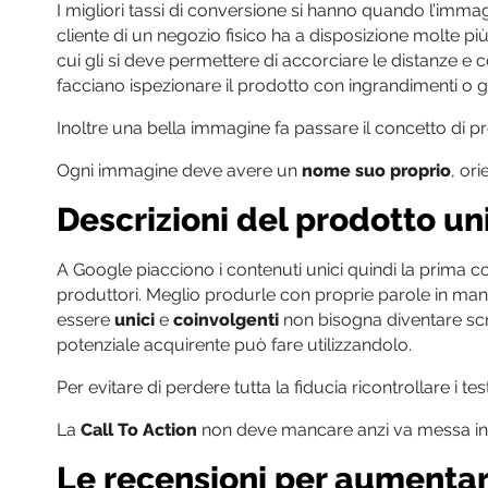
I migliori tassi di conversione si hanno quando l’imma
cliente di un negozio fisico ha a disposizione molte più 
cui gli si deve permettere di accorciare le distanze e 
facciano ispezionare il prodotto con ingrandimenti o ga
Inoltre una bella immagine fa passare il concetto di p
Ogni immagine deve avere un
nome suo proprio
, or
Descrizioni del prodotto un
A Google piacciono i contenuti unici quindi la prima co
produttori. Meglio produrle con proprie parole in mani
essere
unici
e
coinvolgenti
non bisogna diventare scr
potenziale acquirente può fare utilizzandolo.
Per evitare di perdere tutta la fiducia ricontrollare i tes
La
Call To Action
non deve mancare anzi va messa in e
Le recensioni per aumentar