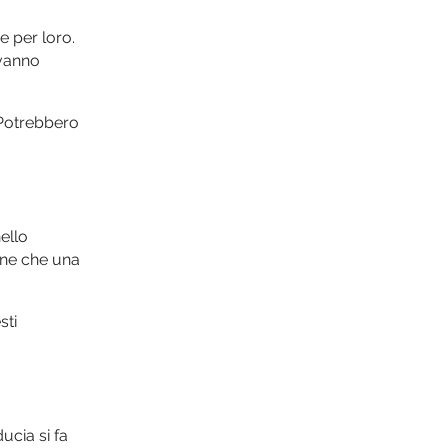
e per loro.
 vanno
 Potrebbero
ello
ine che una
sti
ucia si fa