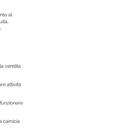
ento al
uita,
.
la vendita
e attività
 funzionare
a camicia