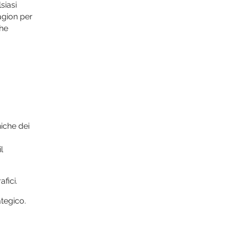
siasi
ragion per
che
niche dei
l
afici.
tegico.