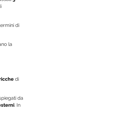
i
ermini di
ano la
ricche
di
spiegati da
esterni
. In