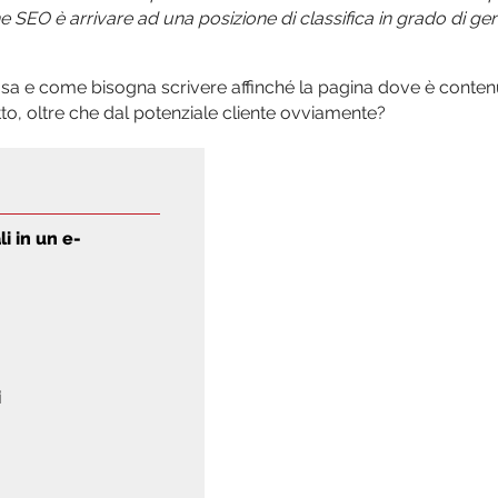
one SEO è arrivare ad una posizione di classifica in grado di ge
osa e come bisogna scrivere affinché la pagina dove è conten
o, oltre che dal potenziale cliente ovviamente?
i in un e-
i